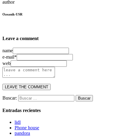
author
Ozeanik-USR
Leave a comment
name
e-mail*
web
Buscar:
Entradas recientes
lidl
Phone house
pandora